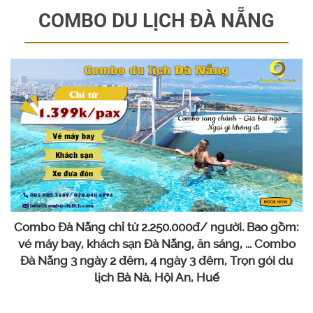
COMBO DU LỊCH ĐÀ NẴNG
Combo Đà Nẵng chỉ từ 2.250.000đ/ người. Bao gồm:
vé máy bay, khách sạn Đà Nẵng, ăn sáng, ... Combo
Đà Nẵng 3 ngày 2 đêm, 4 ngày 3 đêm, Trọn gói du
lịch Bà Nà, Hội An, Huế