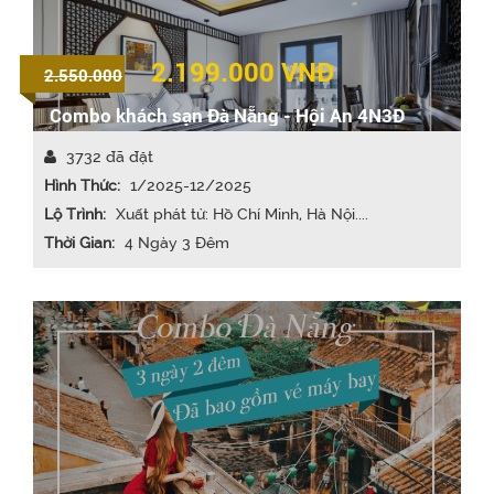
2.199.000
VNĐ
2.550.000
Combo khách sạn Đà Nẵng - Hội An 4N3Đ
3732 đã đặt
Hình Thức:
1/2025-12/2025
Lộ Trình:
Xuất phát từ: Hồ Chí Minh, Hà Nội....
Thời Gian:
4 Ngày 3 Đêm