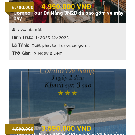
4.990.000
VNĐ
5.700.000
Combo Tour Đà Nẵng 3N2Đ đã bao gồm vé máy
bay
2742 đã đặt
Hình Thức:
1/2025-12/2025
Lộ Trình:
Xuất phát từ Hà nôi, sài gòn,....
Thời Gian:
3 Ngày 2 Đêm
3.590.000
VNĐ
4.599.000
Combo Đà Nẵng 3N2Đ ở Khách Sạn 3* bao gồm