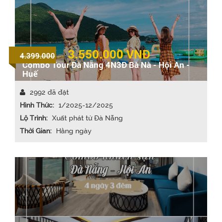
3.550.000
VNĐ
4.399.000
Combo Tour Đà Nẵng 4N3Đ Bà Nà - Hội An -
Huế
2992 đã đặt
Hình Thức:
1/2025-12/2025
Lộ Trình:
Xuất phát từ Đà Nẵng
Thời Gian:
Hằng ngày