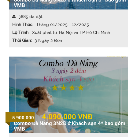
VMB
3885 đã đặt
Hình Thức:
Tháng 01/2025 - 12/2025
Lộ Trình:
Xuất phát từ: Hà Nội và TP Hồ Chí Minh
Thời Gian:
3 Ngày 2 Đêm
4.090.000
VNĐ
5.900.000
Combo Đà Nẵng 3N2Đ ở Khách sạn 4* bao gồm
VMB