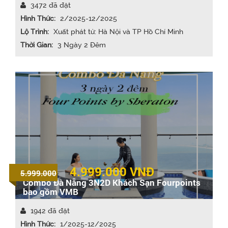
3472 đã đặt
Hình Thức:
2/2025-12/2025
Lộ Trình:
Xuất phát từ: Hà Nội và TP Hồ Chí Minh
Thời Gian:
3 Ngày 2 Đêm
4.999.000
VNĐ
5.999.000
Combo Đà Nẵng 3N2D Khách Sạn Fourpoints
bao gồm VMB
1942 đã đặt
Hình Thức:
1/2025-12/2025