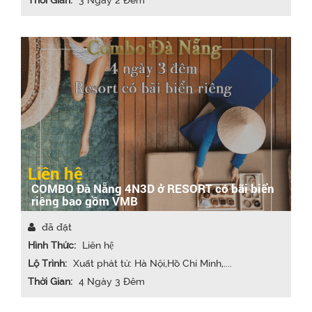
Thời Gian:
3 Ngày 2 Đêm
Liên hệ
COMBO Đà Nẵng 4N3D ở RESORT có bãi biển
riêng bao gồm VMB
đã đặt
Hình Thức:
Liên hệ
Lộ Trình:
Xuất phát từ: Hà Nội,Hồ Chí Minh,....
Thời Gian:
4 Ngày 3 Đêm