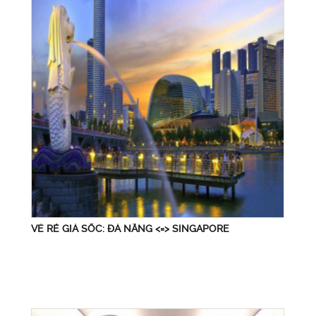
VÉ RẺ GIÁ SỐC: ĐÀ NẴNG <=> SINGAPORE