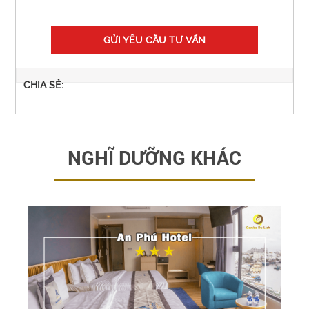
GỬI YÊU CẦU TƯ VẤN
CHIA SẺ:
NGHĨ DƯỠNG KHÁC