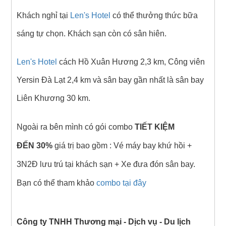
Khách nghỉ tại
Len's Hotel
có thể thưởng thức bữa
sáng tự chọn.
Khách sạn còn có sân hiên.
Len's Hotel
cách Hồ Xuân Hương 2,3 km, Công viên
Yersin Đà Lạt 2,4 km và sân bay gần nhất là sân bay
Liên Khương 30 km.
Ngoài ra bên mình có gói combo
TIẾT KIỆM
ĐẾN 30%
giá trị bao gồm : Vé máy bay khứ hồi +
3N2Đ lưu trú tại khách sạn + Xe đưa đón sân bay.
Bạn có thể tham khảo
combo tại đây
Công ty TNHH Thương mại - Dịch vụ - Du lịch