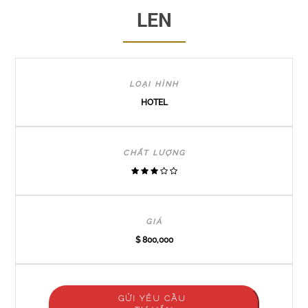
LEN
LOẠI HÌNH
HOTEL
CHẤT LƯỢNG
GIÁ
$ 800,000
GỬI YÊU CẦU