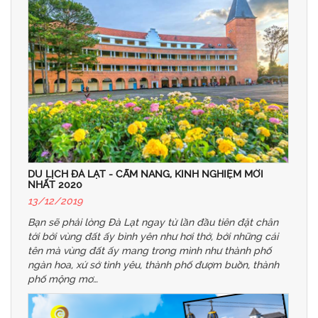
DU LỊCH ĐÀ LẠT - CẨM NANG, KINH NGHIỆM MỚI
NHẤT 2020
13/12/2019
Bạn sẽ phải lòng Đà Lạt ngay từ lần đầu tiên đặt chân
tới bởi vùng đất ấy bình yên như hơi thở, bởi những cái
tên mà vùng đất ấy mang trong mình như thành phố
ngàn hoa, xứ sở tình yêu, thành phố đượm buồn, thành
phố mộng mơ…