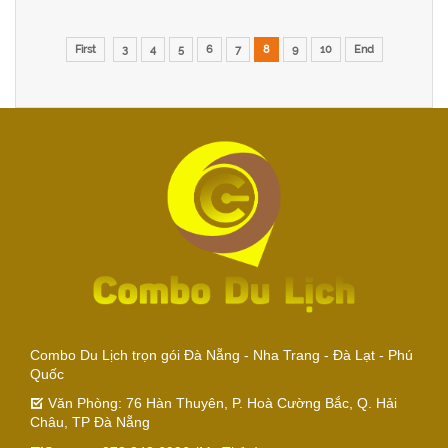
First
3
4
5
6
7
8
9
10
End
Combo Du Lịch trọn gói Đà Nẵng - Nha Trang - Đà Lạt - Phú
Quốc
Văn Phòng: 76 Hàn Thuyên, P. Hoà Cường Bắc, Q. Hải
Châu, TP Đà Nẵng