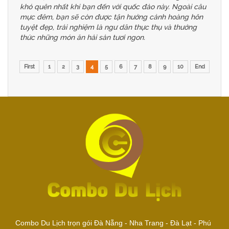
khó quên nhất khi bạn đến với quốc đảo này. Ngoài câu
mực đêm, bạn sẽ còn được tận hưởng cảnh hoàng hôn
tuyệt đẹp, trải nghiệm là ngư dân thực thụ và thưởng
thức những món ăn hải sản tươi ngon.
First
1
2
3
4
5
6
7
8
9
10
End
Combo Du Lịch trọn gói Đà Nẵng - Nha Trang - Đà Lạt - Phú