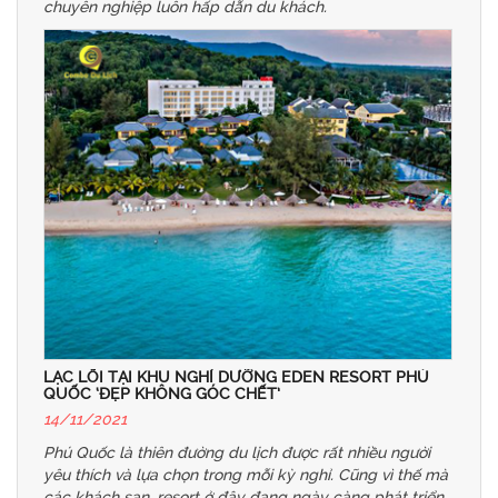
chuyên nghiệp luôn hấp dẫn du khách.
LẠC LỐI TẠI KHU NGHỈ DƯỠNG EDEN RESORT PHÚ
QUỐC ‘ĐẸP KHÔNG GÓC CHẾT’
14/11/2021
Phú Quốc là thiên đường du lịch được rất nhiều người
yêu thích và lựa chọn trong mỗi kỳ nghỉ. Cũng vì thế mà
các khách sạn, resort ở đây đang ngày càng phát triển