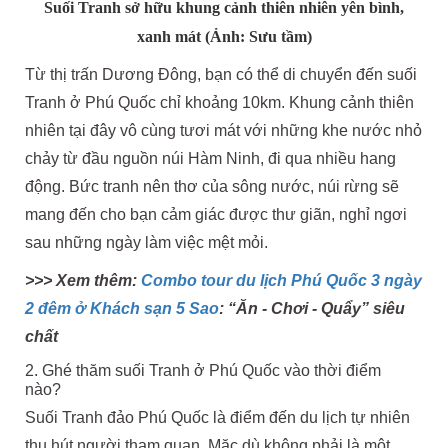
Suối Tranh sở hữu khung cảnh thiên nhiên yên bình,
xanh mát (Ảnh: Sưu tầm)
Từ thị trấn Dương Đông, bạn có thể di chuyển đến suối
Tranh ở Phú Quốc chỉ khoảng 10km. Khung cảnh thiên
nhiên tại đây vô cùng tươi mát với những khe nước nhỏ
chảy từ đầu nguồn núi Hàm Ninh, đi qua nhiều hang
động. Bức tranh nên thơ của sông nước, núi rừng sẽ
mang đến cho bạn cảm giác được thư giãn, nghỉ ngơi
sau những ngày làm việc mệt mỏi.
>>> Xem thêm:
Combo tour du lịch Phú Quốc 3 ngày
2 đêm ở Khách sạn 5 Sao
: “Ăn - Chơi - Quẩy” siêu
chất
2. Ghé thăm suối Tranh ở Phú Quốc vào thời điểm
nào?
Suối Tranh đảo Phú Quốc là điểm đến du lịch tự nhiên
thu hút người tham quan. Mặc dù không phải là một