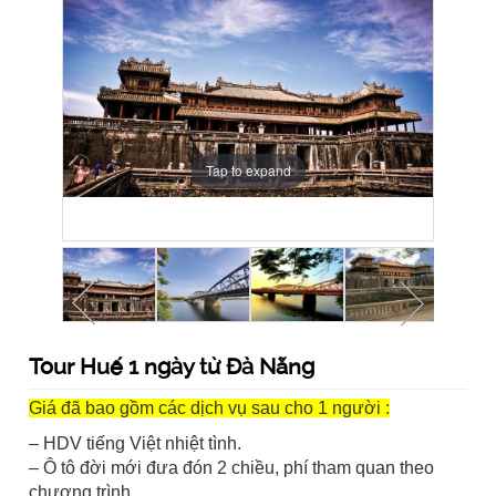
Tap to expand
Tap to expand
Tap to expand
Tap to expand
Tap to expand
Tap to expand
Tap to expand
Tour Huế 1 ngày từ Đà Nẵng
Giá đã bao gồm các dịch vụ sau cho 1 người
:
– HDV tiếng Việt nhiệt tình.
– Ô tô đời mới đưa đón 2 chiều, phí tham quan theo
chương trình