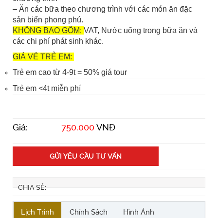
– Ăn các bữa theo chương trình với các món ăn đặc
sản biển phong phú.
KHÔNG BAO GỒM
:
VAT, Nước uống trong bữa ăn và
các chi phí phát sinh khác.
GIÁ VÉ TRẺ EM
:
Trẻ em cao từ 4-9t = 50% giá tour
Trẻ em <4t miễn phí
Giá:
750.000
VNĐ
GỬI YÊU CẦU TƯ VẤN
CHIA SẺ:
Lịch Trình
Chính Sách
Hình Ảnh