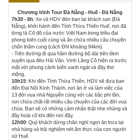
Chương trình Tour Đà Nẵng - Huế - Đà Nẵng
7h30 - 8h
: Xe và HDV đón bạn tại khách sạn (Đà
Nẵng), khởi hành đến Tỉnh Thừa Thiên Huế, nơi đã
từng là Cố đô của nước Việt Nam trong triều đại
phong kiến cuối cùng và ẩn chứa nhiều câu chuyện
chốn thâm cung (cách ĐN khoảng 94km).
- Trên đường đi qua hầm đường bộ dài trên 6km
xuyên qua đèo Hải Vân. Vịnh Lăng Cô hiện ra trước
mắt với phong cảnh biển xanh ngát và đầy thơ
mộng.
10h15
: Khi đến Tỉnh Thừa Thiên, HDV sẽ đưa bạn
đến Đại Nội Kinh Thành, nơi ăn ở và làm việc của
13 đời vua nhà Nguyễn cùng với các bậc phi tần,
nơi chứa chất rất nhiều câu chuyện của các đời vua
chúa. Bạn sẽ có những cảm nhận thật nhẹ nhàng và
đầy hoài cổ khi đến nơi đây.
12h00
: Quý khách dừng chân nghỉ ngơi ăn trưa tại
nhà hàng và trải nghiệm nét ẩm thực của con người
xứ Huế.