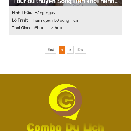
Tour du thuyền Sông Hàn khởi hành
hằng đêm
Hình Thức:
Hằng ngày
Lộ Trình:
Tham quan bờ sông Hàn
Thời Gian:
18h00 -- 21h00
First
1
2
End