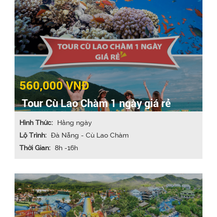
560,000 VNĐ
Tour Cù Lao Chàm 1 ngày giá rẻ
Hình Thức:
Hằng ngày
Lộ Trình:
Đà Nẵng - Cù Lao Chàm
Thời Gian:
8h -16h