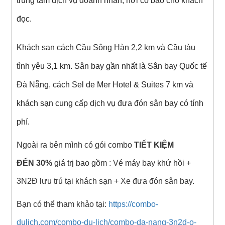
trung tâm dịch vụ doanh nhân, nơi có báo cho khách
đọc.
Khách sạn cách Cầu Sông Hàn 2,2 km và Cầu tàu
tình yêu 3,1 km. Sân bay gần nhất là Sân bay Quốc tế
Đà Nẵng, cách Sel de Mer Hotel & Suites 7 km và
khách sạn cung cấp dịch vụ đưa đón sân bay có tính
phí.
Ngoài ra bên mình có gói combo
TIẾT KIỆM
ĐẾN 30%
giá trị bao gồm : Vé máy bay khứ hồi +
3N2Đ lưu trú tại khách sạn + Xe đưa đón sân bay.
Bạn có thể tham khảo tại:
https://combo-
dulich.com/combo-du-lich/combo-da-nang-3n2d-o-