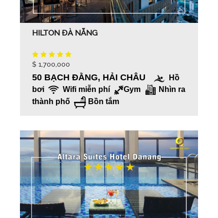
HILTON ĐÀ NẴNG
$ 1,700,000
50 BẠCH ĐẰNG, HẢI CHÂU
Hồ
bơi
Wifi miễn phí
Gym
Nhìn ra
thành phố
Bồn tắm