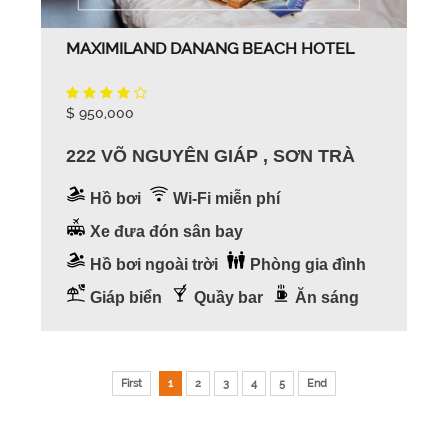
MAXIMILAND DANANG BEACH HOTEL
$ 950,000
222 VÕ NGUYÊN GIÁP , SƠN TRÀ
Hồ bơi
Wi-Fi miễn phí
Xe đưa đón sân bay
Hồ bơi ngoài trời
Phòng gia đình
Giáp biển
Quầy bar
Ăn sáng
First
1
2
3
4
5
End