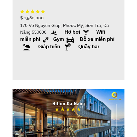
$ 1,580,000
170 Võ Nguyên Giáp, Phước Mỹ, Sơn Trà, Đà
Hồ bơi
Wifi
Nẵng 550000
miễn phí
Gym
Đỗ xe miễn phí
Giáp biển
Quầy bar