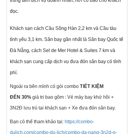
trung tâm dịch vụ doanh nhân, nơi có báo cho khách
đọc.
Khách sạn cách Cầu Sông Hàn 2,2 km và Cầu tàu
tình yêu 3,1 km. Sân bay gần nhất là Sân bay Quốc tế
Đà Nẵng, cách Sel de Mer Hotel & Suites 7 km và
khách sạn cung cấp dịch vụ đưa đón sân bay có tính
phí.
Ngoài ra bên mình có gói combo
TIẾT KIỆM
ĐẾN 30%
giá trị bao gồm : Vé máy bay khứ hồi +
3N2Đ lưu trú tại khách sạn + Xe đưa đón sân bay.
Bạn có thể tham khảo tại:
https://combo-
dulich.com/combo-du-lich/combo-da-nang-3n2d-o-