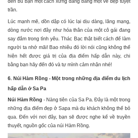
đền bù bạn một cách xứng đáng bằng một vẻ đẹp tuyệt
trần.
Lúc mạnh mẽ, dồn dập có lúc lại dịu dàng, lãng mạng,
dòng nước nơi đây như hóa thân của một cô gái đang
say đắm trong tình yêu. Thác Bạc thật biết cách để làm
người ta nhớ mãi! Bao nhiêu đó lời nói cũng không thể
hiện hết được giá trị của địa điểm hấp dẫn này, chi
bằng bạn hãy đến đó và tự mình cảm nhận nhé!
6. Núi Hàm Rồng - Một trong những địa điểm du lịch
hấp dẫn ở Sa Pa
Núi Hàm Rồng
- Nàng tiên của Sa Pa. Đây là một trong
những địa điểm đẹp ở Sapa mà du khách không thể bỏ
qua. Đến với nơi đây, bạn sẽ được nghe kể về truyền
thuyết, nguồn gốc của núi Hàm Rồng.