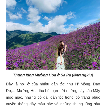
Thung lũng Mường Hoa ở Sa Pa (@trangkiu)
Đây là nơi ở của nhiều dân tộc như H’ Mông, Dao
Đỏ,.... Mường Hoa thu hút bạn bởi những cây cầu Mây
mộc mặc, những cô gái dân tộc trong bộ trang phục
truyền thống đầy màu sắc và những thung lũng sâu