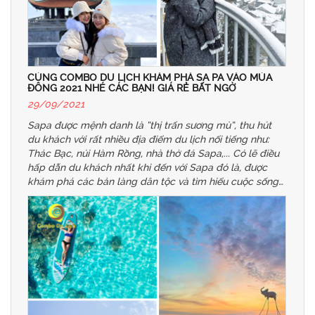
CÙNG COMBO DU LỊCH KHÁM PHÁ SA PA VÀO MÙA
ĐÔNG 2021 NHÉ CÁC BẠN! GIÁ RẺ BẤT NGỜ
29/09/2021
Sapa được mệnh danh là “thị trấn sương mù”, thu hút
du khách với rất nhiều địa điểm du lịch nổi tiếng như:
Thác Bạc, núi Hàm Rồng, nhà thờ đá Sapa,... Có lẽ điều
hấp dẫn du khách nhất khi đến với Sapa đó là, được
khám phá các bản làng dân tộc và tìm hiểu cuộc sống
cũng như ẩm thực đặc sắc.