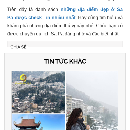
Trên đây là danh sách
những địa điểm đẹp ở Sa
Pa
được check - in nhiều nhất
. Hãy cùng tìm hiểu và
khám phá những địa điểm thú vị này nhé! Chúc bạn có
được chuyến du lịch Sa Pa đáng nhớ và đặc biệt nhất.
CHIA SẺ:
TIN TỨC KHÁC