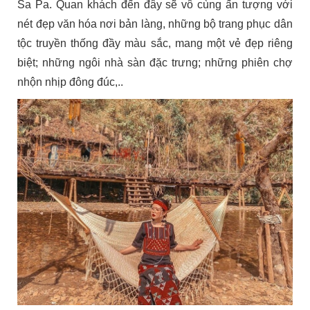
Sa Pa. Quan khách đến đây sẽ vô cùng ấn tượng với
nét đẹp văn hóa nơi bản làng, những bộ trang phục dân
tộc truyền thống đầy màu sắc, mang một vẻ đẹp riêng
biệt; những ngôi nhà sàn đặc trưng; những phiên chợ
nhộn nhịp đông đúc,..