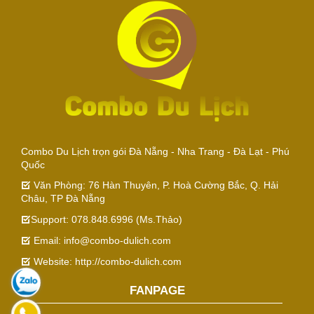
Combo Du Lịch trọn gói Đà Nẵng - Nha Trang - Đà Lạt - Phú
Quốc
Văn Phòng: 76 Hàn Thuyên, P. Hoà Cường Bắc, Q. Hải
Châu, TP Đà Nẵng
Support: 078.848.6996 (Ms.Thảo)
Email: info@combo-dulich.com
Website: http://combo-dulich.com
FANPAGE