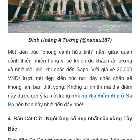
Dinh Hoàng A Tưởng (@nanau187)
Một kiến trúc “phong cảnh hữu tình” nằm giữa quan
cảnh thiên nhiên hùng vĩ sẽ khiến du khách ấn tượng
và nhớ mãi mỗi khi nhắc đến Sapa. Với giá vé 20,000
VND/ lượt, nét đẹp kiến trúc nơi đây chắc chắn sẽ
không làm bạn thất vọng. Không tự nhiên mà địa điểm
này được gợi ý là một trong
những địa điểm đẹp ở Sa
Pa
nên bạn hãy nhớ đến đây nhé!
4. Bản Cát Cát - Ngôi làng cổ đẹp nhất của vùng Tây
Bắc