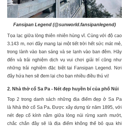
Fansipan Legend (
@sunworld.fansipanlegend)
Tọa lạc giữa lòng thiên nhiên hùng vĩ. Cùng với độ cao
3.143 m, nơi đây mang lại một tiết trời hết sức mát mẻ,
trong lành vào ban sáng và se lạnh vào ban đêm. Hãy
đến và trải nghiệm dịch vụ vui chơi giải trí cũng như
những trải nghiệm đặc biệt tại
Fansipan Legend. Nơi
đây hứa hẹn sẽ đem lại cho bạn nhiều điều thú vị!
2. Nhà thờ cổ Sa Pa - Nét đẹp huyền bí của phố Núi
Top 2 trong danh sách những địa điểm đẹp ở Sa Pa
là
Nhà thờ cổ Sa Pa
.
Được xây dựng từ năm 1895, với
nét đẹp cổ kính nằm giữa lòng núi rừng xanh mướt,
chắc chắn đây sẽ là địa điểm không thể bỏ qua khi