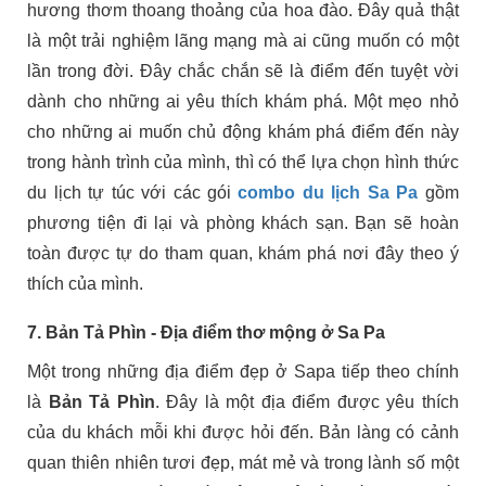
hương thơm thoang thoảng của hoa đào. Đây quả thật
là một trải nghiệm lãng mạng mà ai cũng muốn có một
lần trong đời. Đây chắc chắn sẽ là điểm đến tuyệt vời
dành cho những ai yêu thích khám phá. Một mẹo nhỏ
cho những ai muốn chủ động khám phá điểm đến này
trong hành trình của mình, thì có thể lựa chọn hình thức
du lịch tự túc với các gói
combo du lịch Sa Pa
gồm
phương tiện đi lại và phòng khách sạn. Bạn sẽ hoàn
toàn được tự do tham quan, khám phá nơi đây theo ý
thích của mình.
7. Bản Tả Phìn - Địa điểm thơ mộng ở Sa Pa
Một trong những địa điểm đẹp ở Sapa tiếp theo chính
là
Bản Tả Phìn
. Đây là một địa điểm được yêu thích
của du khách mỗi khi được hỏi đến. Bản làng có cảnh
quan thiên nhiên tươi đẹp, mát mẻ và trong lành số một