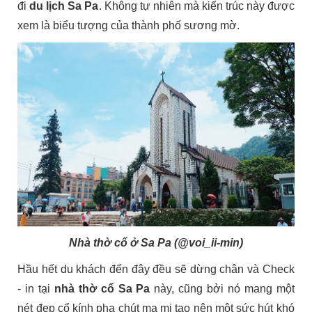
đi
du lịch Sa Pa
. Không tự nhiên mà kiến trúc này được
xem là biểu tượng của thành phố sương mờ.
Nhà thờ cổ ở Sa Pa (@voi_ii-min)
Hầu hết du khách đến đây đều sẽ dừng chân và Check
- in tại
nhà thờ cổ Sa Pa
này, cũng bởi nó mang một
nét đẹp cổ kính pha chút ma mị tạo nên một sức hút khó