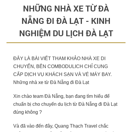
NHỮNG NHÀ XE TỪ ĐÀ
NẴNG ĐI ĐÀ LẠT - KINH
NGHIỆM DU LỊCH ĐÀ LẠT
ĐÂY LÀ BÀI VIẾT THAM KHẢO NHÀ XE DI
CHUYỂN, BÊN COMBODULICH CHỈ CUNG
CẤP DỊCH VỤ KHÁCH SẠN VÀ VÉ MÁY BAY.
Những nhà xe từ Đà Nẵng đi Đà Lạt
Xin chào team Đà Nẵng, bạn đang tìm hiểu để
chuẩn bị cho chuyến du lịch từ Đà Nẵng đi Đà Lạt
đúng không ?
Và đã vào đến đây, Quang Thạch Travel chắc