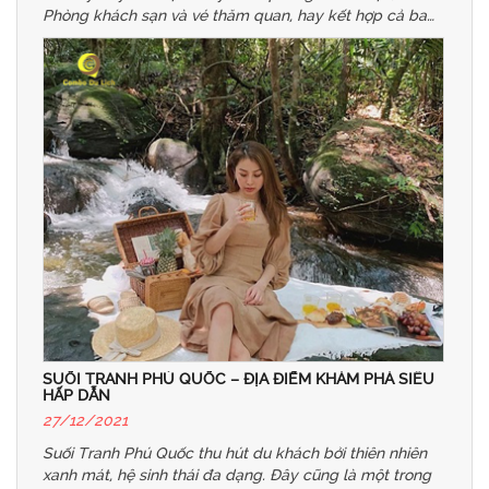
Phòng khách sạn và vé thăm quan, hay kết hợp cả ba
dịch vụ.
SUỐI TRANH PHÚ QUỐC – ĐỊA ĐIỂM KHÁM PHÁ SIÊU
HẤP DẪN
27/12/2021
Suối Tranh Phú Quốc thu hút du khách bởi thiên nhiên
xanh mát, hệ sinh thái đa dạng. Đây cũng là một trong