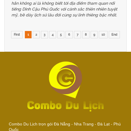
hẳn không ai là không biết tới địa điểm tham quan nổi
tiếng Dinh Cậu Phú Quốc với cảnh sắc thiên nhiên tuyệt
mỹ, bề dày lịch sử lâu đời cùng sự linh thiêng bậc nhất.
First
1
2
3
4
5
6
7
8
9
10
End
Combo Du Lịch trọn gói Đà Nẵng - Nha Trang - Đà Lạt - Phú
Quốc