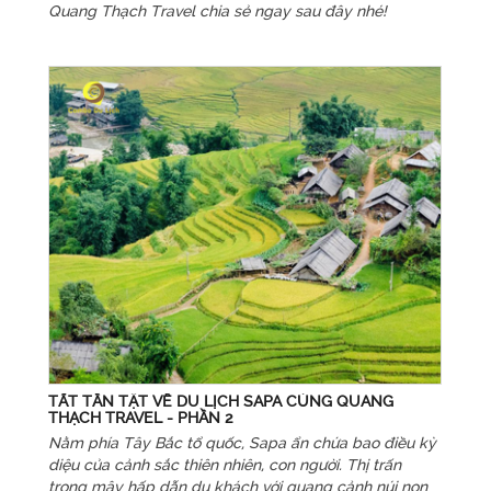
Quang Thạch Travel chia sẻ ngay sau đây nhé!
TẤT TẦN TẬT VỀ DU LỊCH SAPA CÙNG QUANG
THẠCH TRAVEL - PHẦN 2
Nằm phía Tây Bắc tổ quốc, Sapa ẩn chứa bao điều kỳ
diệu của cảnh sắc thiên nhiên, con người. Thị trấn
trong mây hấp dẫn du khách với quang cảnh núi non