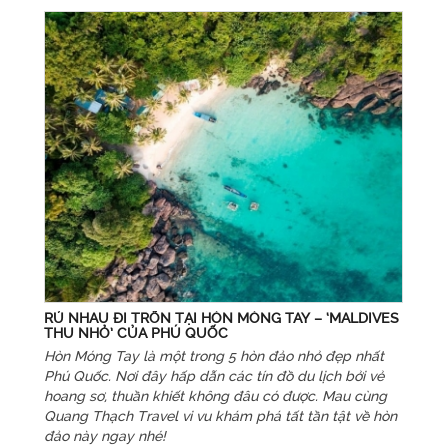
RỦ NHAU ĐI TRỐN TẠI HÒN MÓNG TAY – ‘MALDIVES
THU NHỎ’ CỦA PHÚ QUỐC
Hòn Móng Tay là một trong 5 hòn đảo nhỏ đẹp nhất
Phú Quốc. Nơi đây hấp dẫn các tín đồ du lịch bởi vẻ
hoang sơ, thuần khiết không đâu có được. Mau cùng
Quang Thạch Travel vi vu khám phá tất tần tật về hòn
đảo này ngay nhé!